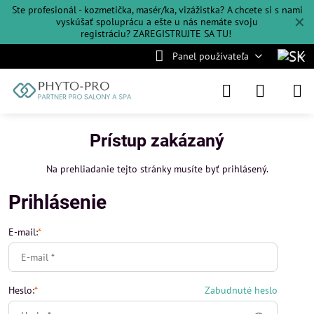
Ste profesionál - kozmetička, masér/ka, vizážistka? A chcete si s nami
✕
vyskúšať spoluprácu a ešte u nás nemáte svoju
registráciu?
ZAREGISTRUJTE SA TU!
Panel používateľa
Prístup zakázaný
Na prehliadanie tejto stránky musíte byť prihlásený.
Prihlásenie
E-mail:
*
Heslo:
*
Zabudnuté heslo