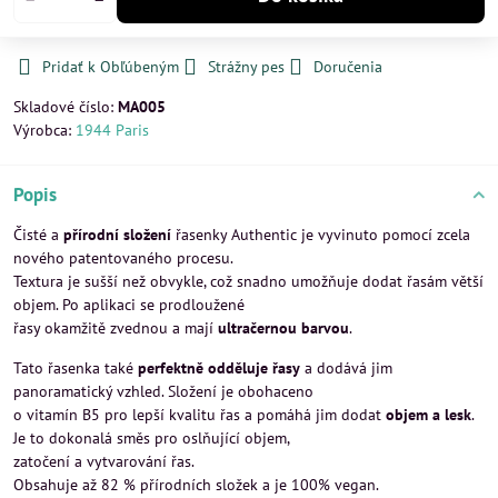
Pridať k Obľúbeným
Strážny pes
Doručenia
Skladové číslo:
MA005
Výrobca:
1944 Paris
Popis
Čisté a
přírodní složení
řasenky Authentic je vyvinuto pomocí zcela
nového patentovaného procesu.
Textura je sušší než obvykle, což snadno umožňuje dodat řasám větší
objem. Po aplikaci se prodloužené
řasy okamžitě zvednou a mají
ultračernou barvou
.
Tato řasenka také
perfektně odděluje řasy
a dodává jim
panoramatický vzhled. Složení je obohaceno
o vitamín B5 pro lepší kvalitu řas a pomáhá jim dodat
objem a lesk
.
Je to dokonalá směs pro oslňující objem,
zatočení a vytvarování řas.
Obsahuje až 82 % přírodních složek a je 100% vegan.