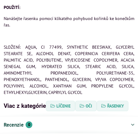
POUŽITÍ:
Nanášejte řasenku pomocí klikatého pohybuod kořínků ke konečkům
řas.
SLOŽENÍ: AQUA, CI 77499, SYNTHETIC BEESWAX, GLYCERYL
STEARATE SE, ALCOHOL DENAT, COPERNICIA CERIFERA CERA,
PALMITIC ACID, POLYBUTENE, VP/EICOSENE COPOLYMER, ACACIA
SENEGAL GUM, HYDRATED SILICA, STEARIC ACID, SILICA,
AMINOMETHYL PROPANEDIOL, POLYURETHANE-35,
PHENOXYETHANOL, PANTHENOL, GLYCERIN, VP/VA COPOLYMER,
POLYVINYL ALCOHOL, XANTHAN GUM, PROPYLENE GLYCOL,
ETHYLHEXYLGLYCERIN, CAPRYLYL GLYCOL
Viac z kategórie
LÍČENIE
OČI
ŘASENKY
Recenzie
0