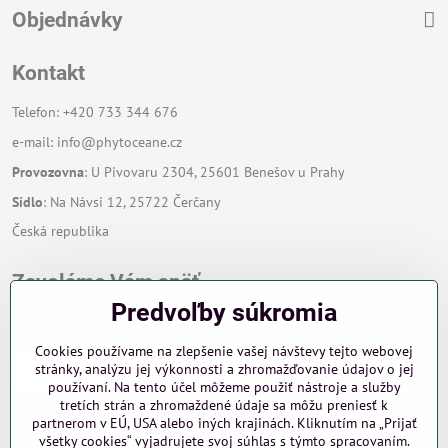
Objednávky
Kontakt
Telefon: +420 733 344 676
e-mail:
info@phytoceane.cz
Provozovna
: U Pivovaru 2304, 25601 Benešov u Prahy
Sídlo
: Na Návsi 12, 25722 Čerčany
Česká republika
Zavoláme Vám späť
Predvoľby súkromia
Váš telefón
*
Cookies používame na zlepšenie vašej návštevy tejto webovej
stránky, analýzu jej výkonnosti a zhromažďovanie údajov o jej
používaní. Na tento účel môžeme použiť nástroje a služby
tretích strán a zhromaždené údaje sa môžu preniesť k
partnerom v EÚ, USA alebo iných krajinách. Kliknutím na „Prijať
všetky cookies“ vyjadrujete svoj súhlas s týmto spracovaním.
Odoslať