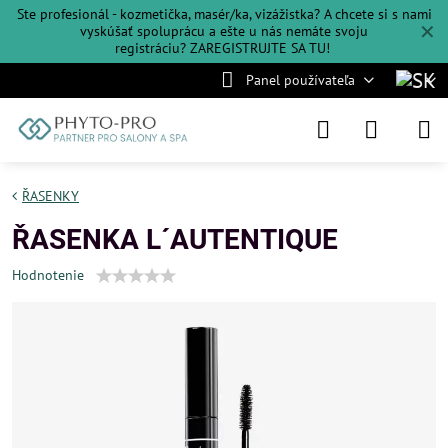
Ste profesionál - kozmetička, masér/ka, vizážistka? A chcete si s nami
✕
vyskúšať spoluprácu a ešte u nás nemáte svoju
registráciu?
ZAREGISTRUJTE SA TU!
Panel používateľa
ŘASENKY
ŘASENKA L´AUTENTIQUE
Hodnotenie