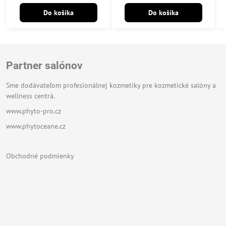
Do košíka
Do košíka
Partner salónov
Sme dodávateľom profesionálnej kozmetiky pre kozmetické salóny a
wellness centrá.
www.phyto-pro.cz
www.phytoceane.cz
Obchodné podmienky