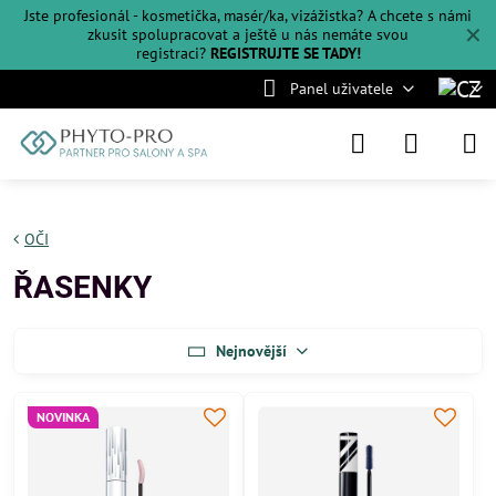
Jste profesionál - kosmetička, masér/ka, vizážistka? A chcete s námi
✕
zkusit spolupracovat a ještě u nás nemáte svou
registraci?
REGISTRUJTE SE TADY!
Panel uživatele
OČI
ŘASENKY
Nejnovější
NOVINKA