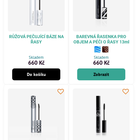
RŮŽOVÁ PEČUJÍCÍ BÁZE NA
BAREVNÁ ŘASENKA PRO
ŘASY
OBJEM A PÉČI O ŘASY 13ml
BAREVNÁ ŘASENKA PRO OBJ
MODRÁ
BAREVNÁ ŘASENKA PRO
HNĚDÁ
Skladem
Skladem
660 Kč
660 Kč
Do košíku
Zobrazit