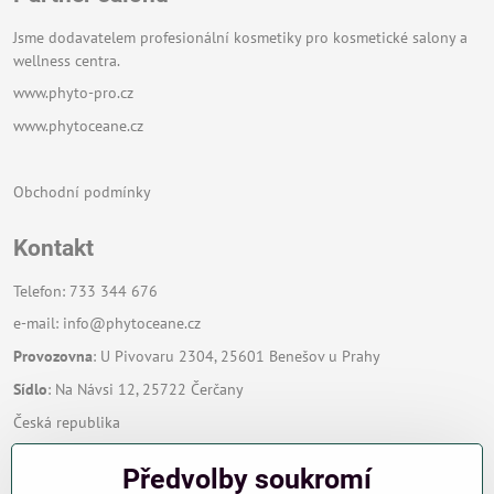
Jsme dodavatelem profesionální kosmetiky pro kosmetické salony a
wellness centra.
www.phyto-pro.cz
www.phytoceane.cz
Obchodní podmínky
Kontakt
Telefon: 733 344 676
e-mail:
info@phytoceane.cz
Provozovna
: U Pivovaru 2304, 25601 Benešov u Prahy
Sídlo
: Na Návsi 12, 25722 Čerčany
Česká republika
Předvolby soukromí
Zavoláme Vám zpět