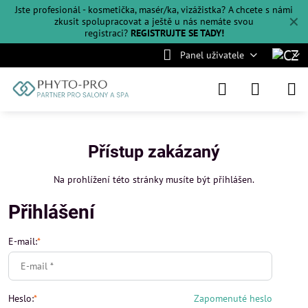
Jste profesionál - kosmetička, masér/ka, vizážistka? A chcete s námi
✕
zkusit spolupracovat a ještě u nás nemáte svou
registraci?
REGISTRUJTE SE TADY!
Panel uživatele
Přístup zakázaný
Na prohlížení této stránky musíte být přihlášen.
Přihlášení
E-mail:
*
Heslo:
*
Zapomenuté heslo