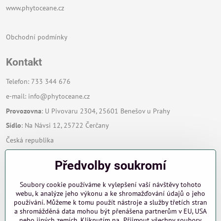
www.phytoceane.cz
Obchodní podmínky
Kontakt
Telefon: 733 344 676
e-mail:
info@phytoceane.cz
Provozovna
: U Pivovaru 2304, 25601 Benešov u Prahy
Sídlo
: Na Návsi 12, 25722 Čerčany
Česká republika
Předvolby soukromí
Zavoláme Vám zpět
Soubory cookie používáme k vylepšení vaší návštěvy tohoto
Váš telefon
*
webu, k analýze jeho výkonu a ke shromažďování údajů o jeho
používání. Můžeme k tomu použít nástroje a služby třetích stran
a shromážděná data mohou být přenášena partnerům v EU, USA
nebo jiných zemích. Kliknutím na „Přijmout všechny soubory