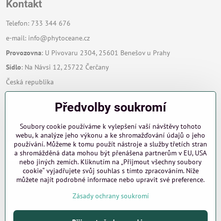
Kontakt
Telefon: 733 344 676
e-mail:
info@phytoceane.cz
Provozovna
: U Pivovaru 2304, 25601 Benešov u Prahy
Sídlo
: Na Návsi 12, 25722 Čerčany
Česká republika
Předvolby soukromí
Zavoláme Vám zpět
Soubory cookie používáme k vylepšení vaší návštěvy tohoto
Váš telefon
*
webu, k analýze jeho výkonu a ke shromažďování údajů o jeho
používání. Můžeme k tomu použít nástroje a služby třetích stran
a shromážděná data mohou být přenášena partnerům v EU, USA
nebo jiných zemích. Kliknutím na „Přijmout všechny soubory
cookie“ vyjadřujete svůj souhlas s tímto zpracováním. Níže
můžete najít podrobné informace nebo upravit své preference.
Odeslat
Zásady ochrany soukromí