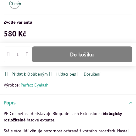
10 mm
Skladem
Zvolte variantu
580 Kč
Do košíku
Přidat k Oblíbeným
Hlídací pes
Doručení
Výrobce:
Perfect Eyelash
Popis
PE Cosmetics představuje Biograde Lash Extensions:
biologicky
rozložitelné
řasové extenze.
Stále více lidí věnuje pozornost ochraně životního prostředí. Nastal