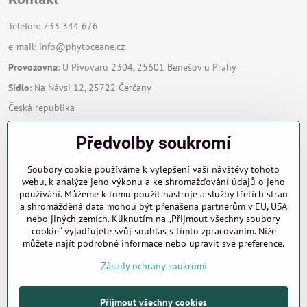
Telefon: 733 344 676
e-mail:
info@phytoceane.cz
Provozovna
: U Pivovaru 2304, 25601 Benešov u Prahy
Sídlo
: Na Návsi 12, 25722 Čerčany
Česká republika
Předvolby soukromí
Zavoláme Vám zpět
Soubory cookie používáme k vylepšení vaší návštěvy tohoto
Váš telefon
*
webu, k analýze jeho výkonu a ke shromažďování údajů o jeho
používání. Můžeme k tomu použít nástroje a služby třetích stran
a shromážděná data mohou být přenášena partnerům v EU, USA
nebo jiných zemích. Kliknutím na „Přijmout všechny soubory
cookie“ vyjadřujete svůj souhlas s tímto zpracováním. Níže
můžete najít podrobné informace nebo upravit své preference.
Odeslat
Zásady ochrany soukromí
Přijmout všechny cookies
©
2026
Copyright