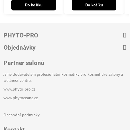
Do košíku
Do košíku
PHYTO-PRO
Objednávky
Partner salonů
Jsme dodavatelem profesionální kosmetiky pro kosmetické salony a
wellness centra.
www.phyto-pro.cz
www.phytoceane.cz
Obchodní podmínky
Kontakt