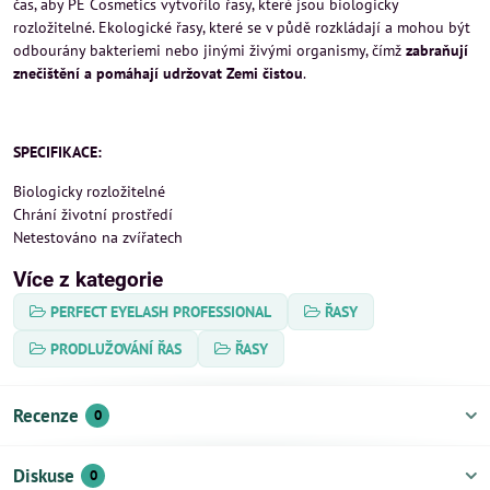
čas, aby PE Cosmetics vytvořilo řasy, které jsou biologicky
rozložitelné. Ekologické řasy, které se v půdě rozkládají a mohou být
odbourány bakteriemi nebo jinými živými organismy, čímž
zabraňují
znečištění a pomáhají udržovat Zemi čistou
.
SPECIFIKACE:
Biologicky rozložitelné
Chrání životní prostředí
Netestováno na zvířatech
Více z kategorie
PERFECT EYELASH PROFESSIONAL
ŘASY
PRODLUŽOVÁNÍ ŘAS
ŘASY
Recenze
0
Diskuse
0