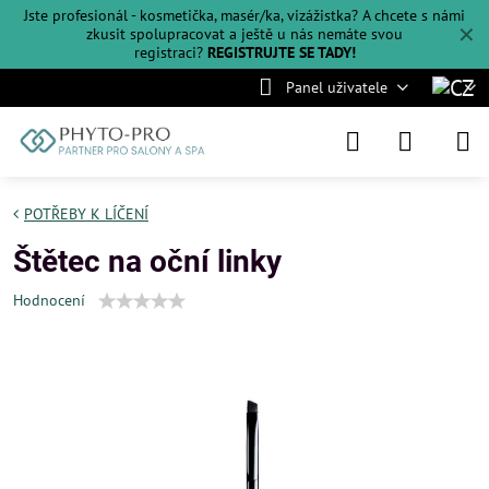
Jste profesionál - kosmetička, masér/ka, vizážistka? A chcete s námi
✕
zkusit spolupracovat a ještě u nás nemáte svou
registraci?
REGISTRUJTE SE TADY!
Panel uživatele
POTŘEBY K LÍČENÍ
Štětec na oční linky
Hodnocení