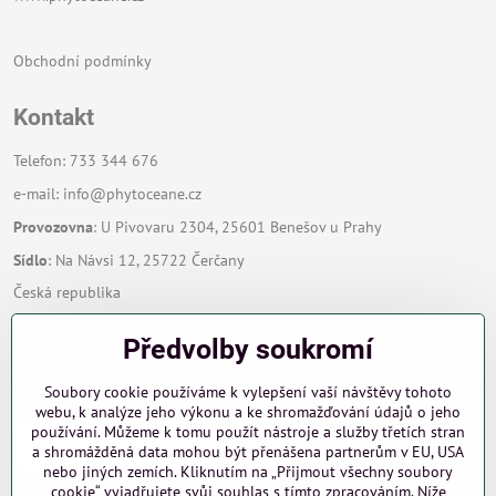
Obchodní podmínky
Kontakt
Telefon: 733 344 676
e-mail:
info@phytoceane.cz
Provozovna
: U Pivovaru 2304, 25601 Benešov u Prahy
Sídlo
: Na Návsi 12, 25722 Čerčany
Česká republika
Předvolby soukromí
Zavoláme Vám zpět
Soubory cookie používáme k vylepšení vaší návštěvy tohoto
Váš telefon
*
webu, k analýze jeho výkonu a ke shromažďování údajů o jeho
používání. Můžeme k tomu použít nástroje a služby třetích stran
a shromážděná data mohou být přenášena partnerům v EU, USA
nebo jiných zemích. Kliknutím na „Přijmout všechny soubory
cookie“ vyjadřujete svůj souhlas s tímto zpracováním. Níže