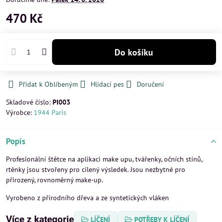
470 Kč
Do košíku
Přidat k Oblíbeným
Hlídací pes
Doručení
Skladové číslo:
PI003
Výrobce:
1944 Paris
Popis
Profesionální štětce na aplikaci make upu, tvářenky, očních stínů,
rtěnky jsou stvořeny pro cílený výsledek. Jsou nezbytné pro
přirozený, rovnoměrný make-up.
Vyrobeno z přírodního dřeva a ze syntetických vláken
Více z kategorie
LÍČENÍ
POTŘEBY K LÍČENÍ