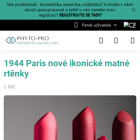
Jste profesionál - kosmetička, masér/ka, vizážistka? A chcete s námi
✕
zkusit spolupracovat a ještě u nás nemáte svou
registraci?
REGISTRUJTE SE TADY!
Panel uživatele
1944 Paris nové ikonické matné
rtěnky
Počet
305
shlédnutí