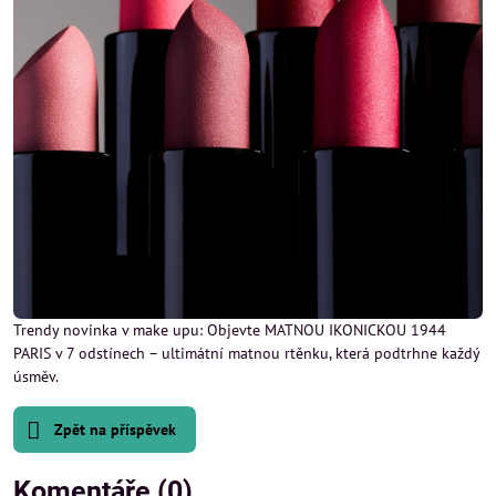
Trendy novinka v make upu: Objevte MATNOU IKONICKOU 1944
PARIS v 7 odstínech – ultimátní matnou rtěnku, která podtrhne každý
úsměv.
Zpět na příspěvek
Komentáře (0)