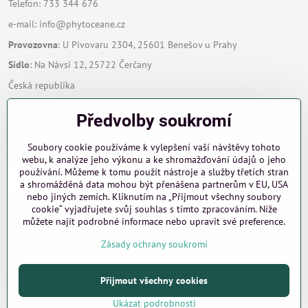
Telefon: 733 344 676
e-mail:
info@phytoceane.cz
Provozovna
: U Pivovaru 2304, 25601 Benešov u Prahy
Sídlo
: Na Návsi 12, 25722 Čerčany
Česká republika
Předvolby soukromí
Zavoláme Vám zpět
Soubory cookie používáme k vylepšení vaší návštěvy tohoto
Váš telefon
*
webu, k analýze jeho výkonu a ke shromažďování údajů o jeho
používání. Můžeme k tomu použít nástroje a služby třetích stran
a shromážděná data mohou být přenášena partnerům v EU, USA
nebo jiných zemích. Kliknutím na „Přijmout všechny soubory
cookie“ vyjadřujete svůj souhlas s tímto zpracováním. Níže
můžete najít podrobné informace nebo upravit své preference.
Odeslat
Zásady ochrany soukromí
Přijmout všechny cookies
©
2026
Copyright
Předvolby soukromí
Zásady ochrany soukromí
Podmínky používání
Ukázat podrobnosti