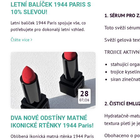
LETNÍ BALÍČEK 1944 PARIS S
10% SLEVOU!
1.
SÉRUM PRO Z
Letní balíček 1944 Paris spojuje vše, co
Toto svěží sérum 
potřebujete pro dokonalý letní vzhled.
Svěží gelová tex
Čtěte více
TROJICE AKTIVN
stahující org
trojice kyselin
síran zinečnat
28
07/26
2. ČISTICÍ EML
Hydratačně-matují
DVA NOVÉ ODSTÍNY MATNÉ
textura pleti je j
IKONICKÉ RTĚNKY 1944 Paris!
Obohaceno o post
Oblíbená ikonická matná rtěnka 1944 Paris