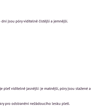
ni jsou póry viditelně čistější a jemnější.
 pleť viditelně jasnější: je matnější, póry jsou stažené a
ry pro odstranění nežádoucího lesku pleti.