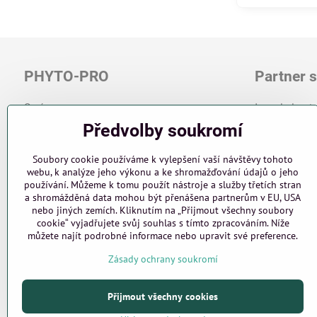
PHYTO-PRO
Partner 
O nás
Jsme dodavate
Novinky
kosmetické sal
Předvolby soukromí
Phytocéane
www.phyto-pr
1944 Paris
Soubory cookie používáme k vylepšení vaší návštěvy tohoto
www.phytocea
PRO PROFESIONÁLY
webu, k analýze jeho výkonu a ke shromažďování údajů o jeho
Kontakt
používání. Můžeme k tomu použít nástroje a služby třetích stran
Obchodní podmínky
a shromážděná data mohou být přenášena partnerům v EU, USA
Obchodní po
nebo jiných zemích. Kliknutím na „Přijmout všechny soubory
cookie“ vyjadřujete svůj souhlas s tímto zpracováním. Níže
Objednávky
můžete najít podrobné informace nebo upravit své preference.
Stav objednávky
Zásady ochrany soukromí
Přijmout všechny cookies
©
20