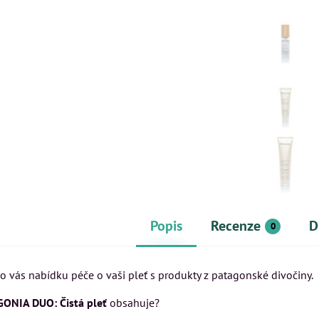
Skladem
Skla
Do košíku
Zobrazit
850 Kč
21
Popis
Recenze
D
0
pro vás nabídku péče o vaši pleť s produkty z patagonské divočiny.
ONIA DUO: Čistá pleť
obsahuje?