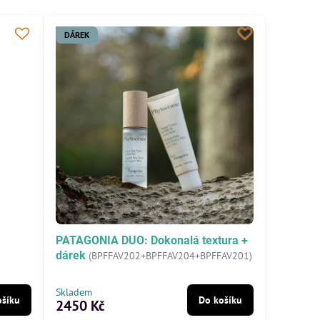
DÁREK
PATAGONIA DUO: Dokonalá textura +
dárek
(BPFFAV202+BPFFAV204+BPFFAV201)
Skladem
ošíku
Do košíku
2450 Kč