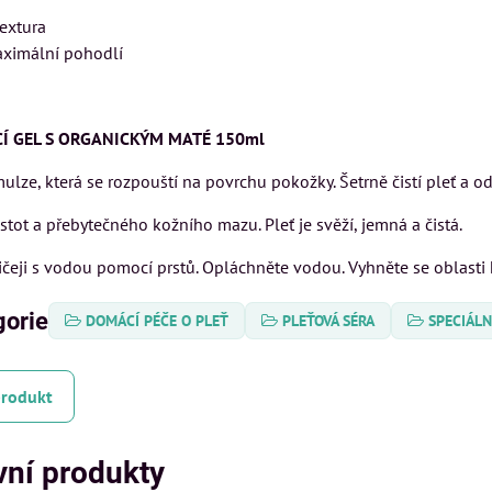
textura
aximální pohodlí
ICÍ GEL S ORGANICKÝM MATÉ 150ml
lze, která se rozpouští na povrchu pokožky. Šetrně čistí pleť a od
istot a přebytečného kožního mazu. Pleť je svěží, jemná a čistá.
čeji s vodou pomocí prstů. Opláchněte vodou. Vyhněte se oblasti 
gorie
DOMÁCÍ PÉČE O PLEŤ
PLEŤOVÁ SÉRA
SPECIÁLN
produkt
vní produkty