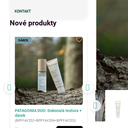
KONTAKT
Nové produkty
DÁREK
DÁREK
 +
PATAGONIA DUO: Svěží detox + dárek
PATAGONIA DUO: Čis
(BPFFAV203+BPFFAV204+BPFFAV201)
(BPFFAV202+BPFFAV2