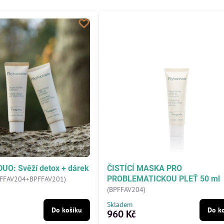
O: Svěží detox + dárek
ČISTÍCÍ MASKA PRO
PROBLEMATICKOU PLEŤ 50 ml
FFAV204+BPFFAV201)
(BPFFAV204)
Skladem
Do košíku
Do k
960 Kč