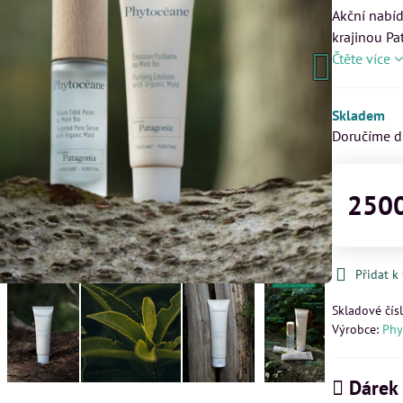
Akční nabí
krajinou Pa
Čtěte více
Skladem
NOVINKA
Doručíme 
2500
Přidat 
Skladové čís
Výrobce:
Phy
tá pleť + dárek
ROZJASŇUJÍCÍ MAKE UP SPF 50
HYD
03+BPFFAV201)
Dárek