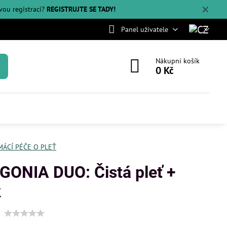
✕
svou registraci?
REGISTRUJTE SE TADY!
Panel uživatele
Nákupní košík
0 Kč
ÁCÍ PÉČE O PLEŤ
ONIA DUO: Čistá pleť +
k