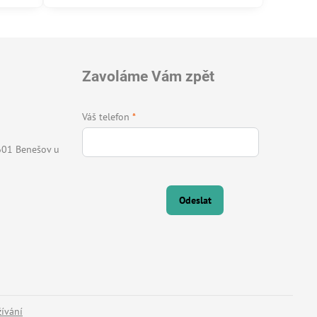
Zavoláme Vám zpět
Váš telefon
*
601 Benešov u
Odeslat
ívání