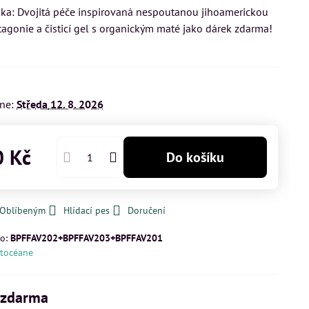
dka: Dvojitá péče inspirovaná nespoutanou jihoamerickou
tagonie a čisticí gel s organickým maté jako dárek zdarma!
dne:
Středa
12. 8. 2026
 Kč
Do košíku
k Oblíbeným
Hlídací pes
Doručení
lo:
BPFFAV202+BPFFAV203+BPFFAV201
tocéane
RALIFT BOX DermActe
(8028712)
VYSOCE OCHRANNÝ HYDRATA
FLUID SPF 30 DermActe 40ml
(8018000)
 zdarma