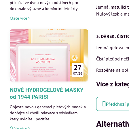
přichází ve dvou nových odstínech pro
Jemná, matující 
dokonale výrazné a komfortní letní rty.
Nulový lesk a m
Čtěte více
3. DÁREK: ČIST
Jemná gelová emu
Čistí pleť od neč
27
Rozpěňte na obli
07/26
Více z kate
NOVÉ HYDROGELOVÉ MASKY
od 1944 PARIS!
Předchozí 
Objevte novou generaci pleťových masek a
dopřejte si chvíli relaxace s výsledkem,
který uvidíte i pocítíte.
Alternati
Čtěte více