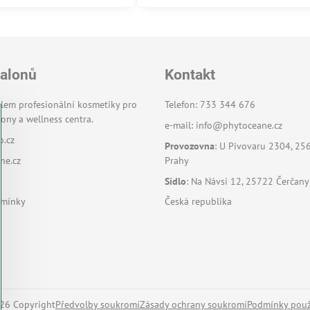
salonů
Kontakt
lem profesionální kosmetiky pro
Telefon: 733 344 676
ony a wellness centra.
e-mail:
info@phytoceane.cz
o.cz
Provozovna
: U Pivovaru 2304, 25
ne.cz
Prahy
Sídlo
: Na Návsi 12, 25722 Čerčany
dmínky
Česká republika
26
Copyright
Předvolby soukromí
Zásady ochrany soukromí
Podmínky použ