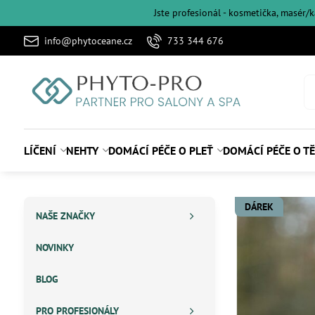
Jste profesionál - kosmetička, masér/
info@phytoceane.cz
733 344 676
LÍČENÍ
NEHTY
DOMÁCÍ PÉČE O PLEŤ
DOMÁCÍ PÉČE O T
DÁREK
NAŠE ZNAČKY
NOVINKY
BLOG
PRO PROFESIONÁLY