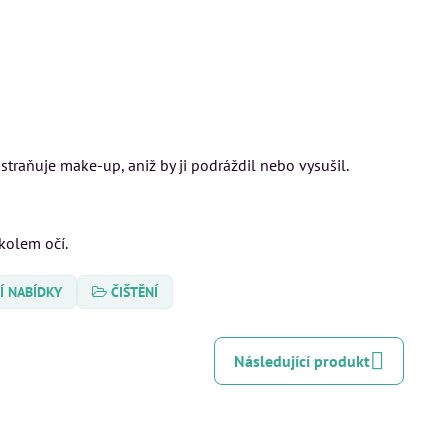
straňuje make-up, aniž by ji podráždil nebo vysušil.
kolem očí.
Í NABÍDKY
ČIŠTĚNÍ
Následující produkt