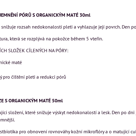
JEMNĚNÍ PÓRŮ S ORGANICKÝM MATÉ 30ml
snižuje rozsah nedokonalostí pleti a vyhlazuje její povrch. Den po d
tura, která se rozplývá na pokožce během 5 vteřin.
ÍCH SLOŽEK CÍLENÝCH NA PÓRY:
anické maté
ý pro čištění pleti a redukci pórů
UZE S ORGANICKÝM MATÉ 50ml
cí složení, které snižuje výskyt nedokonalostí a lesk. Den po dni je
emnější.
biotika pro obnovení rovnováhy kožní mikroflóry a o matující cuk