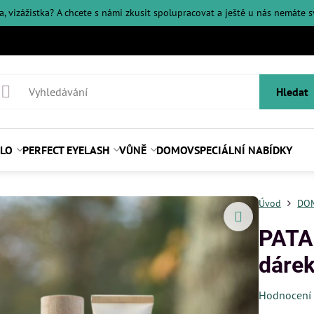
ka, vizážistka? A chcete s námi zkusit spolupracovat a ještě u nás nemáte 
Hledat
ĚLO
PERFECT EYELASH
VŮNĚ
DOMOV
SPECIÁLNÍ NABÍDKY
Úvod
DOM
PATAG
dáre
Hodnocení