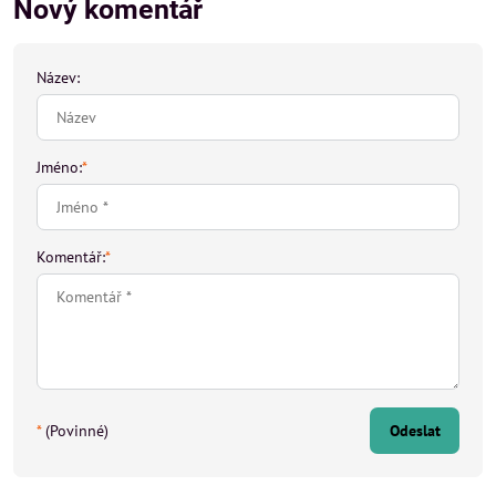
Nový komentář
Název:
Jméno:
*
Komentář:
*
*
(Povinné)
Odeslat