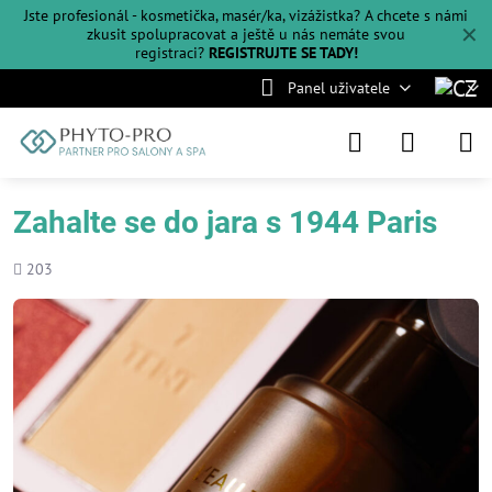
Jste profesionál - kosmetička, masér/ka, vizážistka? A chcete s námi
✕
zkusit spolupracovat a ještě u nás nemáte svou
registraci?
REGISTRUJTE SE TADY!
Panel uživatele
Zahalte se do jara s 1944 Paris
Počet
203
shlédnutí