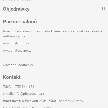
Objednávky
Partner salonů
Jsme dodavatelem profesionální kosmetiky pro kosmetické salony a
wellness centra.
www.phyto-pro.cz
www.phytoceane.cz
Obchodní podmínky
Kontakt
Telefon: 733 344 676
e-mail:
info@phytoceane.cz
Provozovna
: U Pivovaru 2304, 25601 Benešov u Prahy
Sídlo
: Na Návsi 12, 25722 Čerčany