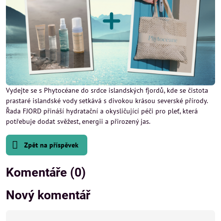
Vydejte se s Phytocéane do srdce islandských fjordů, kde se čistota
prastaré islandské vody setkává s divokou krásou severské přírody.
Řada FJORD přináší hydratační a okysličující péči pro pleť, která
potřebuje dodat svěžest, energii a přirozený jas.
Zpět na příspěvek
Komentáře (0)
Nový komentář