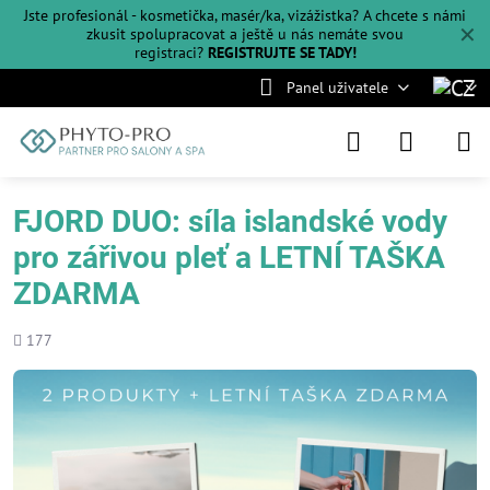
Jste profesionál - kosmetička, masér/ka, vizážistka? A chcete s námi
✕
zkusit spolupracovat a ještě u nás nemáte svou
registraci?
REGISTRUJTE SE TADY!
Panel uživatele
FJORD DUO: síla islandské vody
pro zářivou pleť a LETNÍ TAŠKA
ZDARMA
Počet
177
shlédnutí