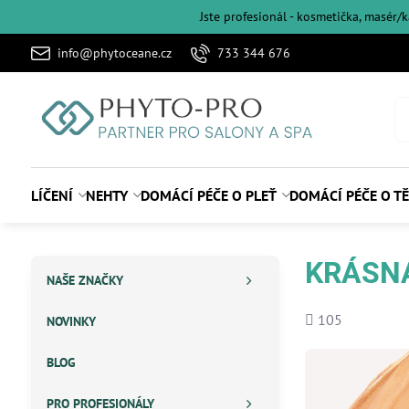
Jste profesionál - kosmetička, masér/
info@phytoceane.cz
733 344 676
LÍČENÍ
NEHTY
DOMÁCÍ PÉČE O PLEŤ
DOMÁCÍ PÉČE O T
KRÁSNÁ
NAŠE ZNAČKY
Počet
105
NOVINKY
shlédnutí
BLOG
PRO PROFESIONÁLY