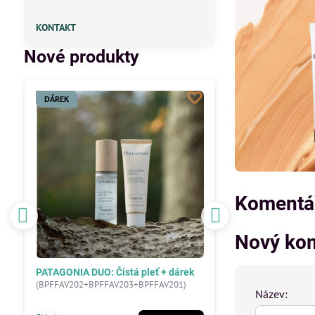
KONTAKT
Nové produkty
DÁREK
Komentář
Nový ko
PATAGONIA DUO: Čistá pleť + dárek
ŠTĚTEC NA PUDROVÝ M
(BPFFAV202+BPFFAV203+BPFFAV201)
(PI106)
Název: