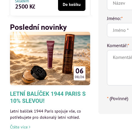
Skladem
Skladem
Do košíku
2500 Kč
640 Kč
Jméno:
*
Poslední novinky
Komentář:
*
06
08/26
LETNÍ BALÍČEK 1944 PARIS S
*
(Povinné)
10% SLEVOU!
Letní balíček 1944 Paris spojuje vše, co
potřebujete pro dokonalý letní vzhled.
Čtěte více