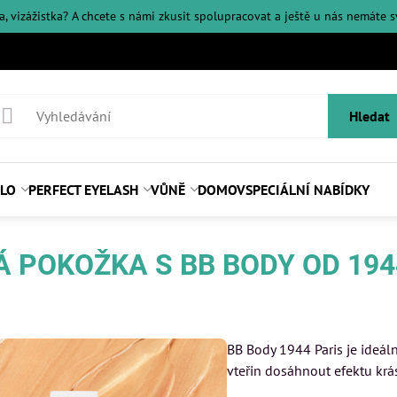
ka, vizážistka? A chcete s námi zkusit spolupracovat a ještě u nás nemáte 
Hledat
ĚLO
PERFECT EYELASH
VŮNĚ
DOMOV
SPECIÁLNÍ NABÍDKY
 POKOŽKA S BB BODY OD 194
BB Body 1944 Paris je ideá
vteřin dosáhnout efektu krá