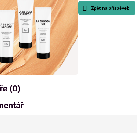
Zpět na příspěvek
NOVINKA
e (0)
mentář
AKE UP
ROZJASŇUJÍCÍ MAKE UP SPF 50
HYDRALI