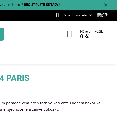
✕
svou registraci?
REGISTRUJTE SE TADY!
Panel uživatele
Nákupní košík
0 Kč
4 PARIS
lním pomocníkem pro všechny, kdo chtějí během několika
sné, sjednocené a zářivé pokožky.