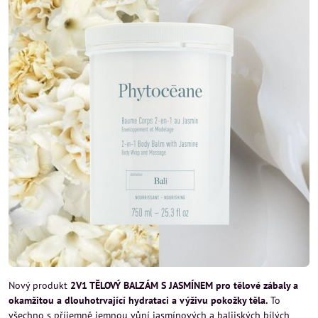
Nový produkt
2V1 TĚLOVÝ BALZÁM S JASMÍNEM pro tělové zábaly a
okamžitou a dlouhotrvající hydrataci a výživu pokožky těla.
To
všechno s příjemně jemnou vůní jasmínových a balijských bílých