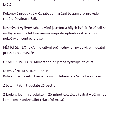
květů.
Kokonový produkt 2-v-1: zábal a masážní balzám pro provedení
rituálu Destinace Bali.
Nesmývací výživný zábal s vůní jasmínu a bílých květů. Po zábali se
nydbytečný produkt vetře/vmasíruje do úplného vstřebání do
pokožky a neoplachuje se.
MĚNÍCÍ SE TEXTURA: Inovativní průhledný jemný gel-krém ideální
pro zábaly a masáže
OKAMŽIK POHODY: Mimořádně příjemná vyživující textura
NOVÁ VŮNĚ DESTINACE BALI:
Kytice bílých květů: Frezie . Jasmín . Tuberóza a Santalové dřevo.
Z balení 750 ml uděláte 25 ošetření
2 kroky s jedním produktem: 25 minut celotělový zábal + 32 minut
Lomi Lomi / univerzální relaxační masáž