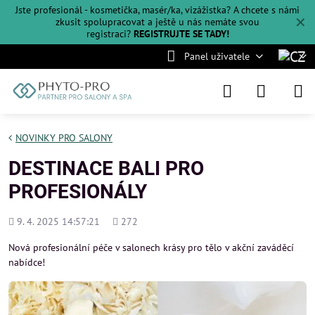
Jste profesionál - kosmetička, masér/ka, vizážistka? A chcete s námi
✕
zkusit spolupracovat a ještě u nás nemáte svou
registraci?
REGISTRUJTE SE TADY!
Panel uživatele
NOVINKY PRO SALONY
DESTINACE BALI PRO
PROFESIONÁLY
Přidáno
Počet
9. 4. 2025 14:57:21
272
shlédnutí
Nová profesionální péče v salonech krásy pro tělo v akční zaváděcí
nabídce!