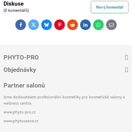
Diskuse
Nový komentář
(0 komentářů)
Facebook
Twitter
Bluesky
Pinterest
Reddit
LinkedIn
WhatsApp
E-
mail
PHYTO-PRO
Objednávky
Partner salonů
Jsme dodavatelem profesionální kosmetiky pro kosmetické salony a
wellness centra.
www.phyto-pro.cz
www.phytoceane.cz