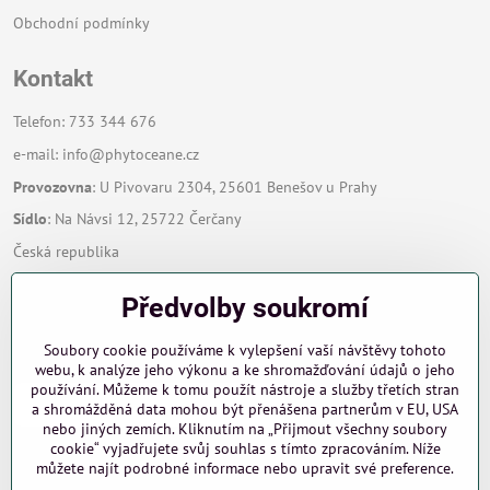
Obchodní podmínky
Kontakt
Telefon: 733 344 676
e-mail:
info@phytoceane.cz
Provozovna
: U Pivovaru 2304, 25601 Benešov u Prahy
Sídlo
: Na Návsi 12, 25722 Čerčany
Česká republika
Předvolby soukromí
Zavoláme Vám zpět
Soubory cookie používáme k vylepšení vaší návštěvy tohoto
Váš telefon
*
webu, k analýze jeho výkonu a ke shromažďování údajů o jeho
používání. Můžeme k tomu použít nástroje a služby třetích stran
a shromážděná data mohou být přenášena partnerům v EU, USA
nebo jiných zemích. Kliknutím na „Přijmout všechny soubory
cookie“ vyjadřujete svůj souhlas s tímto zpracováním. Níže
můžete najít podrobné informace nebo upravit své preference.
Odeslat