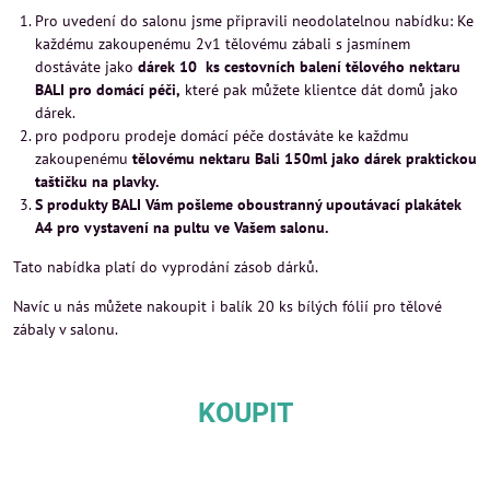
Pro uvedení do salonu jsme připravili neodolatelnou nabídku: Ke
každému zakoupenému 2v1 tělovému zábali s jasmínem
dostáváte jako
dárek 10 ks cestovních balení tělového nektaru
BALI pro domácí péči,
které pak můžete klientce dát domů jako
dárek.
pro podporu prodeje domácí péče dostáváte ke každmu
zakoupenému
tělovému nektaru Bali 150ml jako dárek praktickou
taštičku na plavky.
S produkty BALI Vám pošleme oboustranný upoutávací plakátek
A4 pro vystavení na pultu ve Vašem salonu.
Tato nabídka platí do vyprodání zásob dárků.
Navíc u nás můžete nakoupit i balík 20 ks bílých fólií pro tělové
zábaly v salonu.
KOUPIT