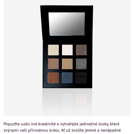
Popusťte uzdu své kreativitě a vytvářejte jedinečné looky, které
zvýrazní vaši přirozenou krásu. Ať už zvolíte jemné a nenápadné