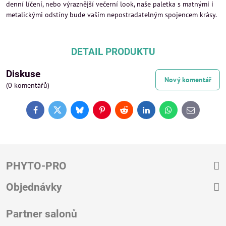
denní líčení, nebo výraznější večerní look, naše paletka s matnými i
metalickými odstíny bude vaším nepostradatelným spojencem krásy.
DETAIL PRODUKTU
Diskuse
Nový komentář
(0 komentářů)
Facebook
Twitter
Bluesky
Pinterest
Reddit
LinkedIn
WhatsApp
E-
mail
PHYTO-PRO
Objednávky
Partner salonů