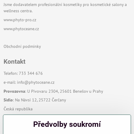
Jsme dodavatelem profesionální kosmetiky pro kosmetické salony a
wellness centra.
www.phyto-pro.cz
www.phytoceane.cz
Obchodní podmínky
Kontakt
Telefon: 733 344 676
e-mail:
info@phytoceane.cz
Provozovna
: U Pivovaru 2304, 25601 Benešov u Prahy
Sídlo
: Na Návsi 12, 25722 Čerčany
Česká republika
Předvolby soukromí
Zavoláme Vám zpět