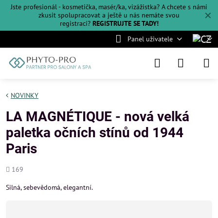
Jste profesionál - kosmetička, masér/ka, vizážistka? A chcete s námi
✕
zkusit spolupracovat a ještě u nás nemáte svou
registraci?
REGISTRUJTE SE TADY!
Panel uživatele
NOVINKY
LA MAGNÉTIQUE - nová velká
paletka očních stínů od 1944
Paris
Počet
169
shlédnutí
Silná, sebevědomá, elegantní.