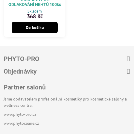
ODLAKOVÁNÍ NEHTŮ 100ks
Skladem
368 Kč
Do košíku
PHYTO-PRO
Objednávky
Partner salonů
Jsme dodavatelem profesionální kosmetiky pro kosmetické salony a
wellness centra.
www.phyto-pro.cz
www.phytoceane.cz