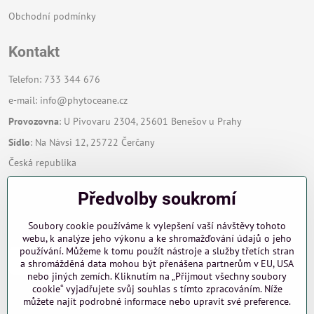
Obchodní podmínky
Kontakt
Telefon: 733 344 676
e-mail:
info@phytoceane.cz
Provozovna
: U Pivovaru 2304, 25601 Benešov u Prahy
Sídlo
: Na Návsi 12, 25722 Čerčany
Česká republika
Předvolby soukromí
Zavoláme Vám zpět
Soubory cookie používáme k vylepšení vaší návštěvy tohoto
Váš telefon
*
webu, k analýze jeho výkonu a ke shromažďování údajů o jeho
používání. Můžeme k tomu použít nástroje a služby třetích stran
a shromážděná data mohou být přenášena partnerům v EU, USA
nebo jiných zemích. Kliknutím na „Přijmout všechny soubory
cookie“ vyjadřujete svůj souhlas s tímto zpracováním. Níže
můžete najít podrobné informace nebo upravit své preference.
Odeslat