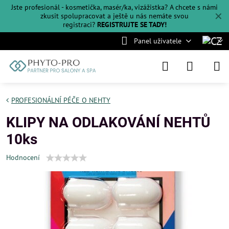
Jste profesionál - kosmetička, masér/ka, vizážistka? A chcete s námi
✕
zkusit spolupracovat a ještě u nás nemáte svou
registraci?
REGISTRUJTE SE TADY!
Panel uživatele
PROFESIONÁLNÍ PÉČE O NEHTY
KLIPY NA ODLAKOVÁNÍ NEHTŮ
10ks
Hodnocení