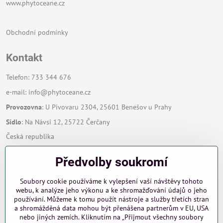
www.phytoceane.cz
Obchodní podmínky
Kontakt
Telefon: 733 344 676
e-mail:
info@phytoceane.cz
Provozovna
: U Pivovaru 2304, 25601 Benešov u Prahy
Sídlo
: Na Návsi 12, 25722 Čerčany
Česká republika
Předvolby soukromí
Zavoláme Vám zpět
Soubory cookie používáme k vylepšení vaší návštěvy tohoto
Váš telefon
*
webu, k analýze jeho výkonu a ke shromažďování údajů o jeho
používání. Můžeme k tomu použít nástroje a služby třetích stran
a shromážděná data mohou být přenášena partnerům v EU, USA
nebo jiných zemích. Kliknutím na „Přijmout všechny soubory