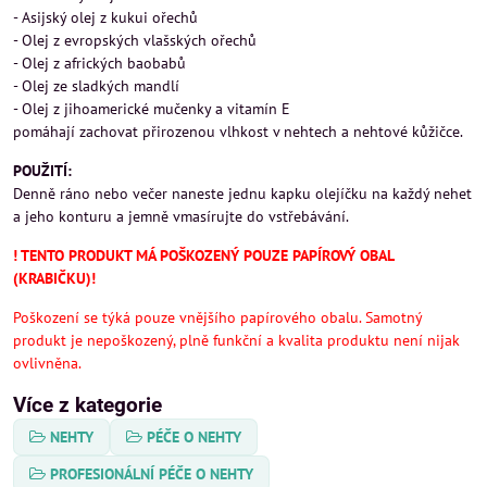
- Asijský olej z kukui ořechů
- Olej z evropských vlašských ořechů
- Olej z afrických baobabů
- Olej ze sladkých mandlí
- Olej z jihoamerické mučenky a vitamín E
pomáhají zachovat přirozenou vlhkost v nehtech a nehtové kůžičce.
POUŽITÍ:
Denně ráno nebo večer naneste jednu kapku olejíčku na každý nehet
a jeho konturu a jemně vmasírujte do vstřebávání.
! TENTO PRODUKT MÁ POŠKOZENÝ POUZE PAPÍROVÝ OBAL
(KRABIČKU)!
Poškození se týká pouze vnějšího papírového obalu. Samotný
produkt je nepoškozený, plně funkční a kvalita produktu není nijak
ovlivněna.
Více z kategorie
NEHTY
PÉČE O NEHTY
PROFESIONÁLNÍ PÉČE O NEHTY