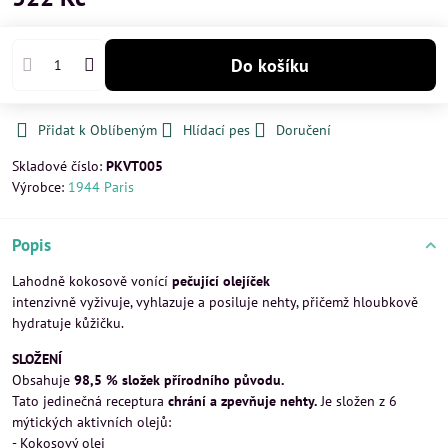
Do košíku
Přidat k Oblíbeným
Hlídací pes
Doručení
Skladové číslo:
PKVT005
Výrobce:
1944 Paris
Popis
Lahodně kokosově vonící
pečující olejíček
intenzivně vyživuje, vyhlazuje a posiluje nehty, přičemž hloubkově
hydratuje kůžičku.
SLOŽENÍ
Obsahuje
98,5 % složek přírodního původu.
Tato jedinečná receptura
chrání a zpevňuje nehty.
Je složen z 6
mýtických aktivních olejů:
- Kokosový olej