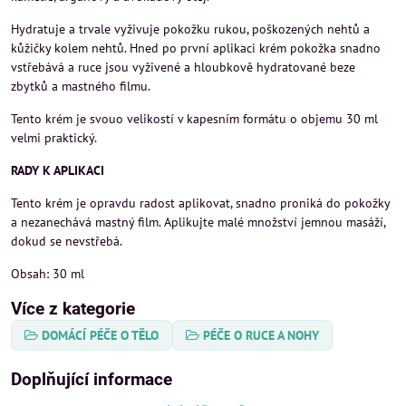
Hydratuje a trvale vyživuje pokožku rukou, poškozených nehtů a
kůžičky kolem nehtů. Hned po první aplikaci krém pokožka snadno
vstřebává a ruce jsou vyživené a hloubkově hydratované beze
zbytků a mastného filmu.
Tento krém je svouo velikostí v kapesním formátu o objemu 30 ml
velmi praktický.
RADY K APLIKACI
Tento krém je opravdu radost aplikovat, snadno proniká do pokožky
a nezanechává mastný film. Aplikujte malé množství jemnou masáží,
dokud se nevstřebá.
Obsah: 30 ml
Více z kategorie
DOMÁCÍ PÉČE O TĚLO
PÉČE O RUCE A NOHY
Doplňující informace