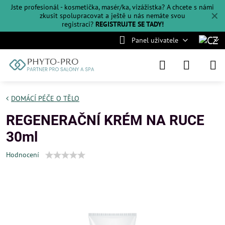
Jste profesionál - kosmetička, masér/ka, vizážistka? A chcete s námi
✕
zkusit spolupracovat a ještě u nás nemáte svou
registraci?
REGISTRUJTE SE TADY!
Panel uživatele
DOMÁCÍ PÉČE O TĚLO
REGENERAČNÍ KRÉM NA RUCE
30ml
Hodnocení