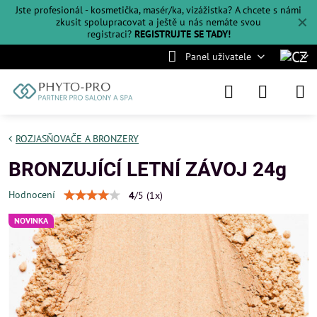
Jste profesionál - kosmetička, masér/ka, vizážistka? A chcete s námi
✕
zkusit spolupracovat a ještě u nás nemáte svou
registraci?
REGISTRUJTE SE TADY!
Panel uživatele
ROZJASŇOVAČE A BRONZERY
BRONZUJÍCÍ LETNÍ ZÁVOJ 24g
Hodnocení
4
/
5
(
1
x)
NOVINKA