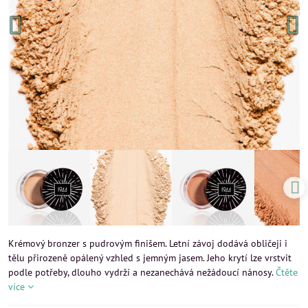
Krémový bronzer s pudrovým finišem. Letní závoj dodává obličeji i
tělu přirozeně opálený vzhled s jemným jasem. Jeho krytí lze vrstvit
podle potřeby, dlouho vydrží a nezanechává nežádoucí nánosy.
Čtěte
více