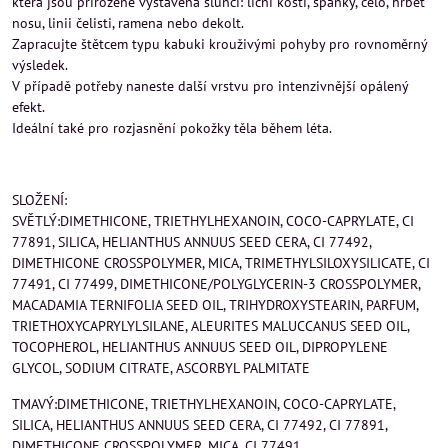
která jsou přirozeně vystavena slunci: lícní kosti, spánky, čelo, hřbet
nosu, linii čelisti, ramena nebo dekolt.
Zapracujte štětcem typu kabuki krouživými pohyby pro rovnoměrný
výsledek.
V případě potřeby naneste další vrstvu pro intenzivnější opálený
efekt.
Ideální také pro rozjasnění pokožky těla během léta.
SLOŽENÍ:
SVĚTLÝ:DIMETHICONE, TRIETHYLHEXANOIN, COCO-CAPRYLATE, CI
77891, SILICA, HELIANTHUS ANNUUS SEED CERA, CI 77492,
DIMETHICONE CROSSPOLYMER, MICA, TRIMETHYLSILOXYSILICATE, CI
77491, CI 77499, DIMETHICONE/POLYGLYCERIN-3 CROSSPOLYMER,
MACADAMIA TERNIFOLIA SEED OIL, TRIHYDROXYSTEARIN, PARFUM,
TRIETHOXYCAPRYLYLSILANE, ALEURITES MALUCCANUS SEED OIL,
TOCOPHEROL, HELIANTHUS ANNUUS SEED OIL, DIPROPYLENE
GLYCOL, SODIUM CITRATE, ASCORBYL PALMITATE
TMAVÝ:DIMETHICONE, TRIETHYLHEXANOIN, COCO-CAPRYLATE,
SILICA, HELIANTHUS ANNUUS SEED CERA, CI 77492, CI 77891,
DIMETHICONE CROSSPOLYMER, MICA, CI 77491,