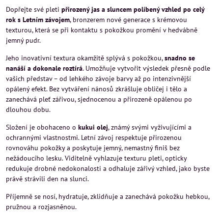
Dopřejte své pleti
přirozený jas a sluncem políbený vzhled po celý
rok s Letním závojem
, bronzerem nové generace s krémovou
texturou, která se při kontaktu s pokožkou promění v hedvábně
jemný pudr.
Jeho inovativní textura okamžitě splývá s pokožkou,
snadno se
nanáší a dokonale roztírá
. Umožňuje vytvořit výsledek přesně podle
vašich představ – od lehkého závoje barvy až po intenzivnější
opálený efekt. Bez vytváření nánosů zkrášluje obličej i tělo a
zanechává pleť zářivou, sjednocenou a přirozeně opálenou po
dlouhou dobu.
Složení je obohaceno o
kukui olej
, známý svými vyživujícími a
ochrannými vlastnostmi. Letní závoj respektuje přirozenou
rovnováhu pokožky a poskytuje jemný, nemastný finiš bez
nežádoucího lesku. Viditelně vyhlazuje texturu pleti, opticky
redukuje drobné nedokonalosti a odhaluje zářivý vzhled, jako byste
právě strávili den na slunci.
Příjemně se nosí, hydratuje, zklidňuje a zanechává pokožku hebkou,
pružnou a rozjasněnou.