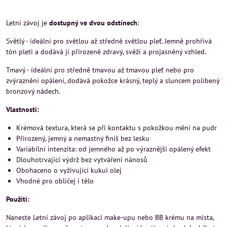
Letní závoj je
dostupný ve dvou odstínech
:
Světlý - ideální pro světlou až středně světlou pleť. Jemně prohřívá
tón pleti a dodává jí přirozeně zdravý, svěží a projasněný vzhled.
Tmavý - ídeální pro středně tmavou až tmavou pleť nebo pro
zvýraznění opálení, dodává pokožce krásný, teplý a sluncem políbený
bronzový nádech.
Vlastnosti:
Krémová textura, která se při kontaktu s pokožkou mění na pudr
Přirozený, jemný a nemastný finiš bez lesku
Variabilní intenzita: od jemného až po výraznější opálený efekt
Dlouhotrvající výdrž bez vytváření nánosů
Obohaceno o vyživující kukui olej
Vhodné pro obličej i tělo
Použití:
Naneste Letní závoj po aplikaci make-upu nebo BB krému na místa,