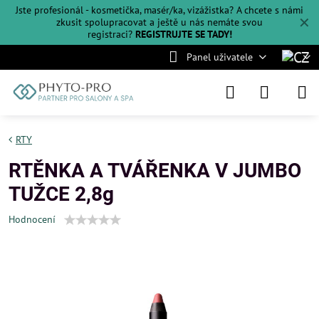
Jste profesionál - kosmetička, masér/ka, vizážistka? A chcete s námi
✕
zkusit spolupracovat a ještě u nás nemáte svou
registraci?
REGISTRUJTE SE TADY!
Panel uživatele
RTY
RTĚNKA A TVÁŘENKA V JUMBO
TUŽCE 2,8g
Hodnocení