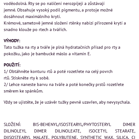
voděodolná. Rty se po nalíčení nerozpíjejí a zůstávají
jemné. Obsahuje vysoký podíl pigmentu, a protoje možné
dosáhnout maximálního krytí.
Krémové, sametově jemné složení rtěnky nabízí přirozené krytí a
snadno klouže po rtech a tvářích.
VÝHODY:
Tato tužka na rty a tváře je plná hydratačních přísad pro rty a
pokožku, jako je bambucké máslo a vitamín E.
POUŽITÍ:
1/ Obtáhněte konturu rtů a poté rozetřete na celý povrch
rtů. Stiskněte rty k sobě.
2/ Lehce naneste barvu na tváře a poté konečky prstů rozetřete
směrem ke spánkům.
Vždy se ujistěte, že je uzávěr tužky pevně uzavřen, aby nevysychala.
SLOŽENÍ: BIS-BEHENYL/ISOSTEARYL/PHYTOSTERYL DIMER
DILINOLEYL DIMER DILINOLEATE, ISOCETYL STEARATE,
DIISOSTEARYL MALATE, POLYBUTENE, SYNTHETIC WAX, SILICA, CI