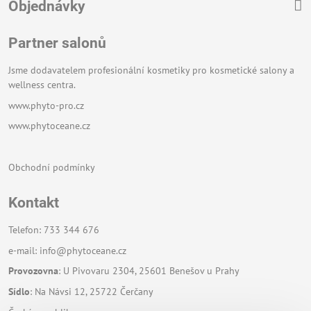
Objednávky
Partner salonů
Jsme dodavatelem profesionální kosmetiky pro kosmetické salony a
wellness centra.
www.phyto-pro.cz
www.phytoceane.cz
Obchodní podmínky
Kontakt
Telefon: 733 344 676
e-mail:
info@phytoceane.cz
Provozovna
: U Pivovaru 2304, 25601 Benešov u Prahy
Sídlo
: Na Návsi 12, 25722 Čerčany