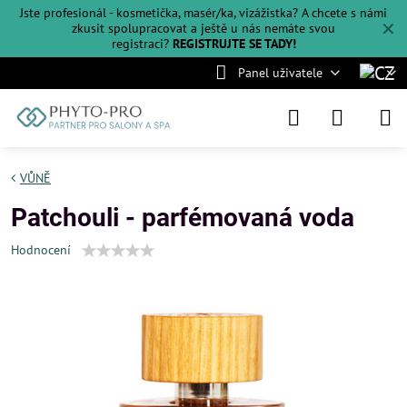
Jste profesionál - kosmetička, masér/ka, vizážistka? A chcete s námi
✕
zkusit spolupracovat a ještě u nás nemáte svou
registraci?
REGISTRUJTE SE TADY!
Panel uživatele
VŮNĚ
Patchouli - parfémovaná voda
Hodnocení