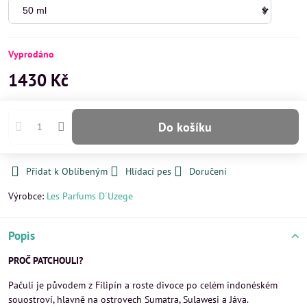
Vyprodáno
1430 Kč
Do košíku
Přidat k Oblíbeným
Hlídací pes
Doručení
Výrobce:
Les Parfums D´Uzege
Popis
PROČ PATCHOULI?
Pačuli je původem z Filipín a roste divoce po celém indonéském
souostroví, hlavně na ostrovech Sumatra, Sulawesi a Jáva.