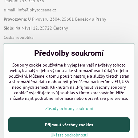
Telefon: 733 344 676
e-mail:
info@phytoceane.cz
Provozovna
: U Pivovaru 2304, 25601 Benešov u Prahy
Sídlo
: Na Návsi 12, 25722 Čerčany
Česká republika
Předvolby soukromí
Zavoláme Vám zpět
Soubory cookie používáme k vylepšení vaší návštěvy tohoto
Váš telefon
*
webu, k analýze jeho výkonu a ke shromažďování údajů o jeho
používání. Můžeme k tomu použít nástroje a služby třetích stran
a shromážděná data mohou být přenášena partnerům v EU, USA
nebo jiných zemích. Kliknutím na „Přijmout všechny soubory
cookie“ vyjadřujete svůj souhlas s tímto zpracováním. Níže
můžete najít podrobné informace nebo upravit své preference.
Odeslat
Zásady ochrany soukromí
Přijmout všechny cookies
©
2026
Copyright
Předvolby soukromí
Zásady ochrany soukromí
Podmínky používání
Ukázat podrobnosti
Vytvořeno systémem:
ByznysWeb.cz