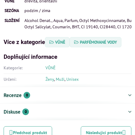
VŮNĚ
dřevitá, orientální
SEZÓNA
podzim / zima
SLOŽENÍ
Alcohol Denat., Aqua, Parfum, Octyl Methoxycinnamate, Bu
Octyl Salicylat, Coumarin, BHT, CI 19140, CI28440, CI 17200.
Více z kategorie
VŮNĚ
PARFÉMOVANÉ VODY
Doplňující informace
Kategorie:
VŮNĚ
Určení:
Ženy
,
Muži
,
Unisex
Recenze
0
Diskuse
0
Předchozí produkt
Následující produkt