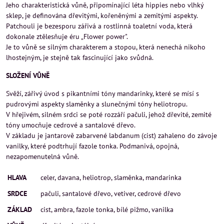
Jeho charakteristická vůně, připomínající léta hippies nebo vlhký
sklep, je definována dřevitými, kořeněnými a zemitými aspekty.
Patchouli je bezesporu zářivá a rostlinná toaletní voda, která
dokonale ztělesňuje éru „Flower power".
Je to vůně se silným charakterem a stopou, která nenechá nikoho
lhostejným, je stejně tak fascinující jako svůdná.
SLOŽENÍ VŮNĚ
Svěží, zářivý úvod s pikantními tóny mandarinky, které se mísí s
pudrovými aspekty slaměnky a slunečnými tóny heliotropu.
V hřejivém, silném srdci se poté rozzáří pačuli, jehož dřevité, zemité
tóny umocňuje cedrové a santalové dřevo.
V základu je jantarově zabarvené labdanum (cist) zahaleno do závoje
vanilky, které podtrhují fazole tonka. Podmanivá, opojná,
nezapomenutelná vůně.
HLAVA
celer, davana, heliotrop, slaměnka, mandarinka
SRDCE
pačuli, santalové dřevo, vetiver, cedrové dřevo
ZÁKLAD
cist, ambra, fazole tonka, bílé pižmo, vanilka