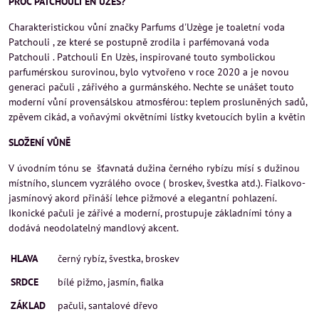
PROČ PATCHOULI EN UZÈS?
Charakteristickou vůní značky Parfums d'Uzège je toaletní voda
Patchouli , ze které se postupně zrodila i parfémovaná voda
Patchouli . Patchouli En Uzès, inspirované touto symbolickou
parfumérskou surovinou, bylo vytvořeno v roce 2020 a je novou
generaci pačuli , zářivého a gurmánského. Nechte se unášet touto
moderní vůní provensálskou atmosférou: teplem prosluněných sadů,
zpěvem cikád, a voňavými okvětními lístky kvetoucích bylin a květin
SLOŽENÍ VŮNĚ
V úvodním tónu se šťavnatá dužina černého rybízu mísí s dužinou
místního, sluncem vyzrálého ovoce ( broskev, švestka atd.). Fialkovo-
jasmínový akord přináší lehce pižmové a elegantní pohlazení.
Ikonické pačuli je zářivé a moderní, prostupuje základními tóny a
dodává neodolatelný mandlový akcent.
HLAVA
černý rybíz, švestka, broskev
SRDCE
bílé pižmo, jasmín, fialka
ZÁKLAD
pačuli, santalové dřevo