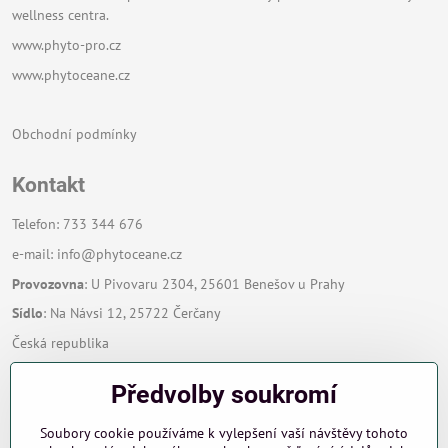
wellness centra.
www.phyto-pro.cz
www.phytoceane.cz
Obchodní podmínky
Kontakt
Telefon: 733 344 676
e-mail:
info@phytoceane.cz
Provozovna
: U Pivovaru 2304, 25601 Benešov u Prahy
Sídlo
: Na Návsi 12, 25722 Čerčany
Česká republika
Předvolby soukromí
Zavoláme Vám zpět
Soubory cookie používáme k vylepšení vaší návštěvy tohoto
Váš telefon
*