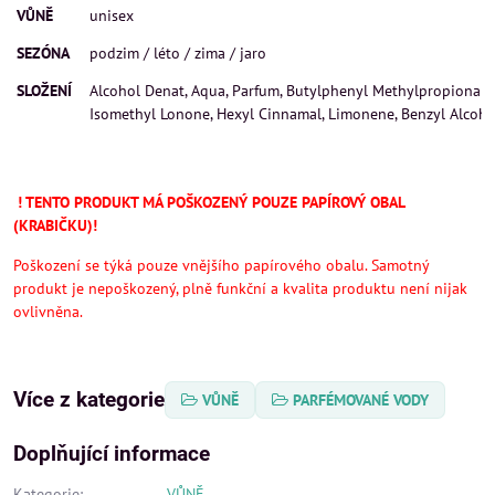
VŮNĚ
unisex
SEZÓNA
podzim / léto / zima / jaro
SLOŽENÍ
Alcohol Denat, Aqua, Parfum, Butylphenyl Methylpropional, B
Isomethyl Lonone, Hexyl Cinnamal, Limonene, Benzyl Alcohol
! TENTO PRODUKT MÁ POŠKOZENÝ POUZE PAPÍROVÝ OBAL
(KRABIČKU)!
Poškození se týká pouze vnějšího papírového obalu. Samotný
produkt je nepoškozený, plně funkční a kvalita produktu není nijak
ovlivněna.
Více z kategorie
VŮNĚ
PARFÉMOVANÉ VODY
Doplňující informace
Kategorie:
VŮNĚ